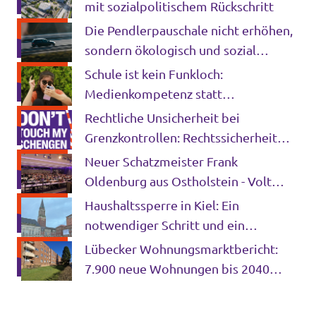
mit sozialpolitischem Rückschritt
Die Pendlerpauschale nicht erhöhen,
sondern ökologisch und sozial
gerecht reformieren
Schule ist kein Funkloch:
Medienkompetenz statt
Smartphone-Verbote
Rechtliche Unsicherheit bei
Grenzkontrollen: Rechtssicherheit
statt Symbolpolitik
Neuer Schatzmeister Frank
Oldenburg aus Ostholstein - Volt
Deutschland wählt Bundesvorstand
Haushaltssperre in Kiel: Ein
notwendiger Schritt und ein
strukturelles Alarmsignal
Lübecker Wohnungsmarktbericht:
7.900 neue Wohnungen bis 2040
nötig