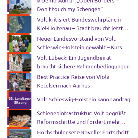
✊ Demo-Aufruf: „Open Borders –
Don’t touch my Schengen“
Volt kritisiert Bundeswehrpläne in
Kiel-Holtenau – Stadt braucht jetzt
klare Perspektiven und Alternativen
Neuer Landesvorstand von Volt
Schleswig-Holstein gewählt – Kurs
auf die Landtagswahl 2027 gesetzt
Volt Lübeck: Ein Jugendbeirat
braucht sichere Rahmenbedingungen
Best-Practice-Reise von Viola
Ketelsen nach Aarhus
Volt Schleswig-Holstein kann Landtag
Schieneninfrastruktur: Volt begrüßt
Reformschritte und fordert mehr
Mut für die Verkehrswende
Hochschulgesetz-Novelle: Fortschritt