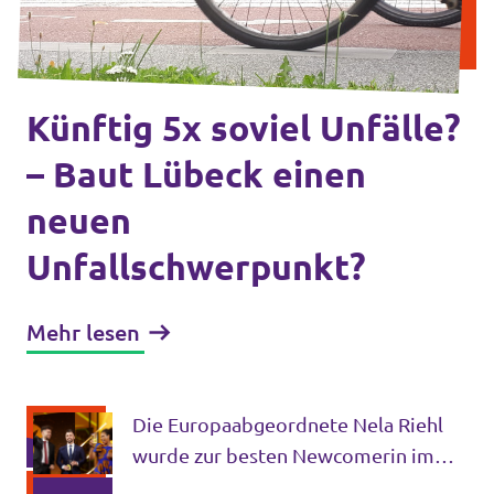
Volt Deutschland Merchandise Shop
Unsere Events
Künftig 5x soviel Unfälle?
Mache bei Volt mit!
– Baut Lübeck einen
neuen
Deine Spende für Volt
Unfallschwerpunkt?
Jobs bei Volt Deutschland
Mehr lesen
Volt vor Ort
Die Europaabgeordnete Nela Riehl
wurde zur besten Newcomerin im
Europäischen Parlament gekürt!