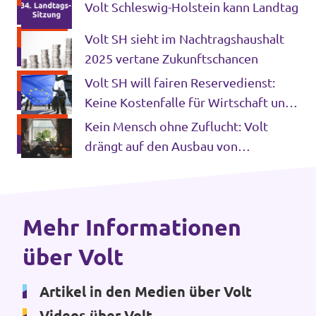
Volt Schleswig-Holstein kann Landtag
Transparenz
Volt SH sieht im Nachtragshaushalt
Datenschutz
2025 vertane Zukunftschancen
Volt SH will fairen Reservedienst:
Impressum
Keine Kostenfalle für Wirtschaft und
Engagierte
Kein Mensch ohne Zuflucht: Volt
drängt auf den Ausbau von
Frauenhäusern und Schutzräumen in
SH
Mehr Informationen
über Volt
Artikel in den Medien über Volt
Videos über Volt