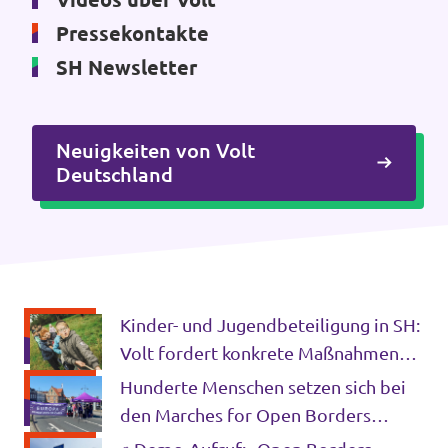
Pressekontakte
SH Newsletter
Neuigkeiten von Volt
Deutschland
Kinder- und Jugendbeteiligung in SH:
Volt fordert konkrete Maßnahmen
statt vager Absichtserklärungen
Hunderte Menschen setzen sich bei
den Marches for Open Borders
gegen Grenzkontrollen in Europa ein