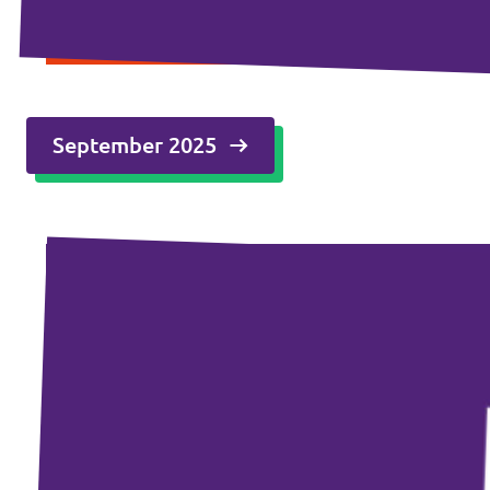
September 2025