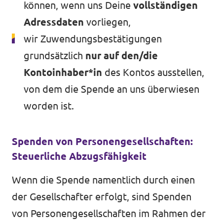
können, wenn uns Deine
vollständigen
Adressdaten
vorliegen,
wir Zuwendungsbestätigungen
Volt in ganz Europa
grundsätzlich
nur auf den/die
Kontoinhaber*in
des Kontos ausstellen,
Volt ist in über 30 Ländern in Europa vertreten.
Hier findest du Links zu den Websites von Volt
von dem die Spende an uns überwiesen
in anderen Ländern.
worden ist.
Volt Europa
Spenden von Personengesellschaften:
Steuerliche Abzugsfähigkeit
Alle Volt Websites
Wenn die Spende namentlich durch einen
der Gesellschafter erfolgt, sind Spenden
von Personengesellschaften im Rahmen der