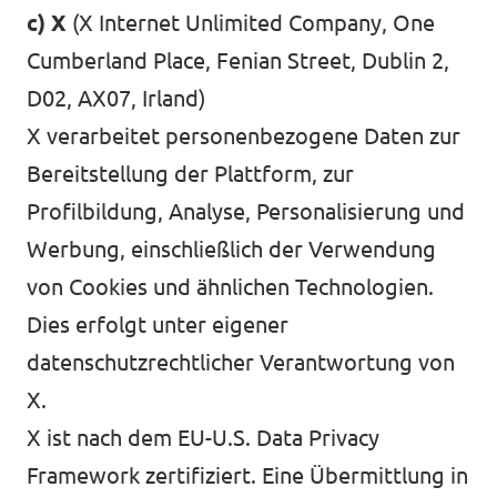
c) X
(X Internet Unlimited Company,
One
Cumberland Place, Fenian Street, Dublin 2,
D02, AX07, Irland)
Volt in ganz Europa
X verarbeitet personenbezogene Daten zur
Volt ist in über 30 Ländern in Europa vertreten.
Bereitstellung der Plattform, zur
Hier findest du Links zu den Websites von Volt
Profilbildung, Analyse, Personalisierung und
in anderen Ländern.
Werbung, einschließlich der Verwendung
von Cookies und ähnlichen Technologien.
Volt Europa
Dies erfolgt unter eigener
datenschutzrechtlicher Verantwortung von
Alle Volt Websites
X.
X ist nach dem EU-U.S. Data Privacy
Framework zertifiziert. Eine Übermittlung in