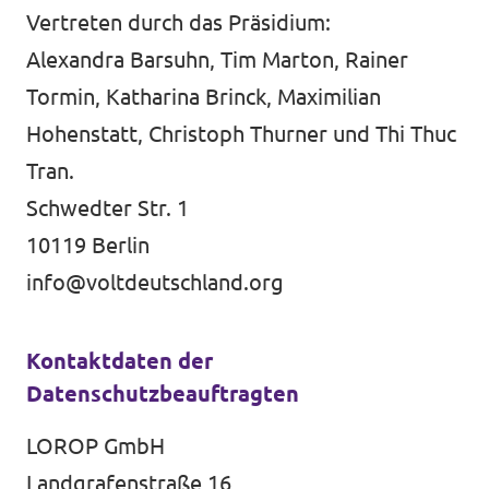
Vertreten durch das Präsidium:
Unsere Events
Alexandra Barsuhn, Tim Marton, Rainer
Tormin, Katharina Brinck, Maximilian
Hohenstatt, Christoph Thurner und Thi Thuc
Deine Spende für Volt!
Tran.
Schwedter Str. 1
Mache bei uns mit!
10119 Berlin
Pressemitteilungen
info@voltdeutschland.org
Hochspannung - powered by Volt - Podcast
Kontaktdaten der
Datenschutzbeauftragten
Leichte Sprache
LOROP GmbH
Jobs bei Volt
Landgrafenstraße 16