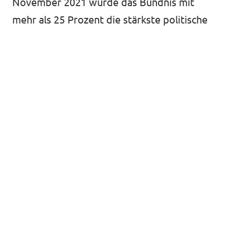
November 2021 wurde das Bündnis mit
mehr als 25 Prozent die stärkste politische
Kraft in Bulgarien! Nastimir Ananiev von
Volt Bulgarien zog als gewählter
Mandatsträger in das nationale bulgarische
Parlament ein.
Viele Erfolge in Italien