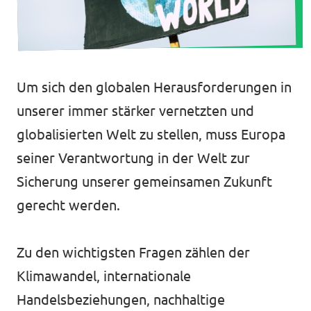
Unsere Events
Um sich den globalen Herausforderungen in
Deine Spende für Volt!
unserer immer stärker vernetzten und
globalisierten Welt zu stellen, muss Europa
Mache bei uns mit!
seiner Verantwortung in der Welt zur
Pressemitteilungen
Sicherung unserer gemeinsamen Zukunft
gerecht werden.
Hochspannung - powered by Volt - Podcast
Leichte Sprache
Zu den wichtigsten Fragen zählen der
Klimawandel, internationale
Jobs bei Volt
Handelsbeziehungen, nachhaltige