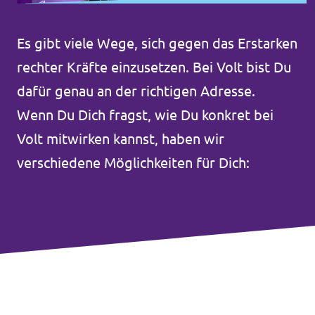
Unsere Events
Es gibt viele Wege, sich gegen das Erstarken
rechter Kräfte einzusetzen. Bei Volt bist Du
dafür genau an der richtigen Adresse.
Deine Spende für Volt!
Wenn Du Dich fragst, wie Du konkret bei
Volt mitwirken kannst, haben wir
Mache bei uns mit!
verschiedene Möglichkeiten für Dich:
Pressemitteilungen
Hochspannung - powered by Volt - Podcast
Leichte Sprache
Jobs bei Volt