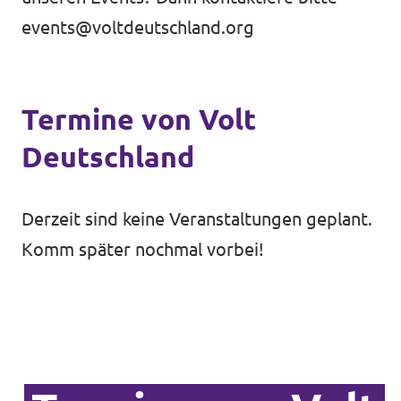
events@voltdeutschland.org
Unsere Events
Termine von Volt
Deine Spende für Volt!
Deutschland
Mache bei uns mit!
Derzeit sind keine Veranstaltungen geplant.
Pressemitteilungen
Komm später nochmal vorbei!
Hochspannung - powered by Volt - Podcast
Leichte Sprache
Jobs bei Volt