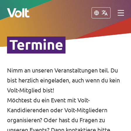
Schließen
Schließen
Termine
Volt in Deutschland
Volt in deinem Bundesland
Nimm an unseren Veranstaltungen teil. Du
Programm
Volt Deutschland Merchandise Shop
bist herzlich eingeladen, auch wenn du kein
Über Volt
Volt-Mitglied bist!
Möchtest du ein Event mit Volt-
Menschen
Kandidierenden oder Volt-Mitgliedern
organisieren? Oder hast du Fragen zu
Neuigkeiten
unseren Events? Dann kontaktiere bitte