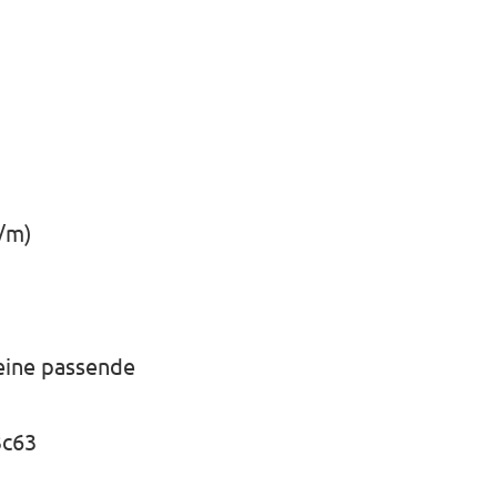
/m)
eine passende
3c63