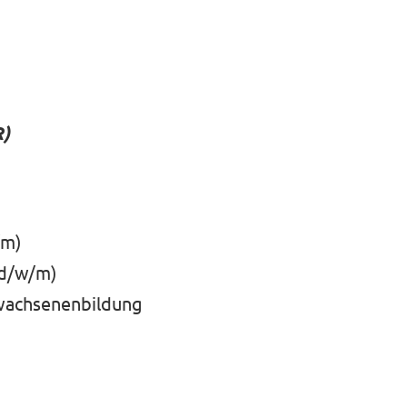
R)
/m)
(d/w/m)
Erwachsenenbildung