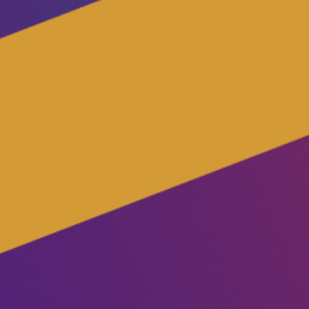
Unsere Events
Deine Spende für Volt!
Mache bei uns mit!
Pressemitteilungen
Hochspannung - powered by Volt - Podcast
Leichte Sprache
Jobs bei Volt