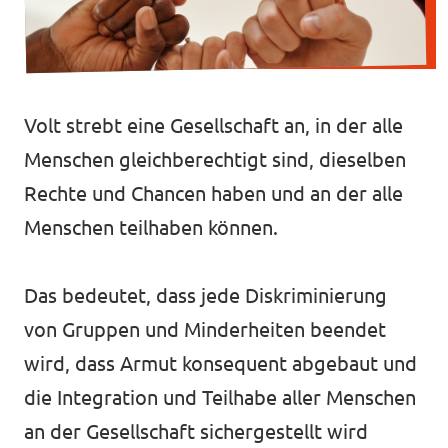
Unsere Events
Volt strebt eine Gesellschaft an, in der alle
Deine Spende für Volt!
Menschen gleichberechtigt sind, dieselben
Rechte und Chancen haben und an der alle
Mache bei uns mit!
Menschen teilhaben können.
Pressemitteilungen
Das bedeutet, dass jede Diskriminierung
Hochspannung - powered by Volt - Podcast
von Gruppen und Minderheiten beendet
Leichte Sprache
wird, dass Armut konsequent abgebaut und
die Integration und Teilhabe aller Menschen
Jobs bei Volt
an der Gesellschaft sichergestellt wird