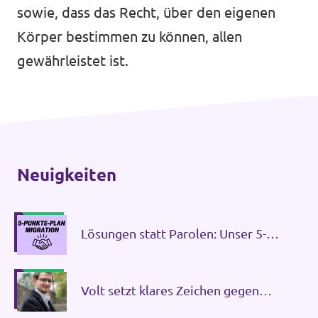
sowie, dass das Recht, über den eigenen
Körper bestimmen zu können, allen
Mache mit!
gewährleistet ist.
Transparenz
Neuigkeiten
Datenschutz
Impressum
Lösungen statt Parolen: Unser 5-
Punkte-Plan Migration
Volt setzt klares Zeichen gegen
Antisemitismus