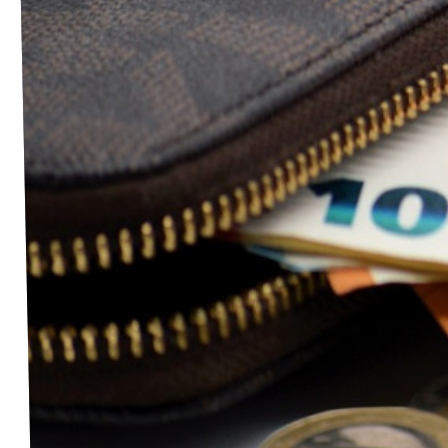
Unsere Events
Deine Spende für Volt!
Mache bei uns mit!
Pressemitteilungen
Hochspannung - powered by Volt - Podcast
Leichte Sprache
Jobs bei Volt