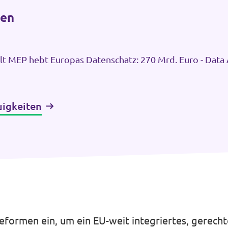
ten
lt MEP hebt Europas Datenschatz: 270 Mrd. Euro - Data 
volutioniert Datenökonomie der EU
uigkeiten
Reformen ein, um ein EU-weit integriertes, gerech