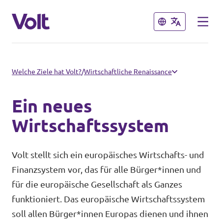
Schließen
Schließen
Volt in Deutschland
Welche Ziele hat Volt?
/
Wirtschaftliche Renaissance
Volt in deinem Bundesland
Ein neues
Programm
Volt Deutschland Merchandise Shop
Wirtschaftssystem
Über Volt
Volt stellt sich ein europäisches Wirtschafts- und
Finanzsystem vor, das für alle Bürger*innen und
Menschen
für die europäische Gesellschaft als Ganzes
funktioniert. Das europäische Wirtschaftssystem
Neuigkeiten
soll allen Bürger*innen Europas dienen und ihnen