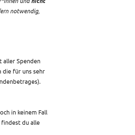
er*innen und
nicht
fern notwendig,
t aller Spenden
 die für uns sehr
endenbetrages).
och in keinem Fall
findest du alle