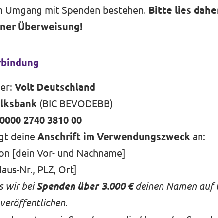
m Umgang mit Spenden bestehen.
Bitte lies dahe
iner Überweisung!
rbindung
er:
Volt Deutschland
olksbank
(BIC BEVODEBB)
0000 2740 3810 00
ngt deine
Anschrift im Verwendungszweck
an:
von [dein Vor- und Nachname]
Haus-Nr., PLZ, Ort]
s wir bei
Spenden über 3.000 €
deinen Namen auf 
veröffentlichen.