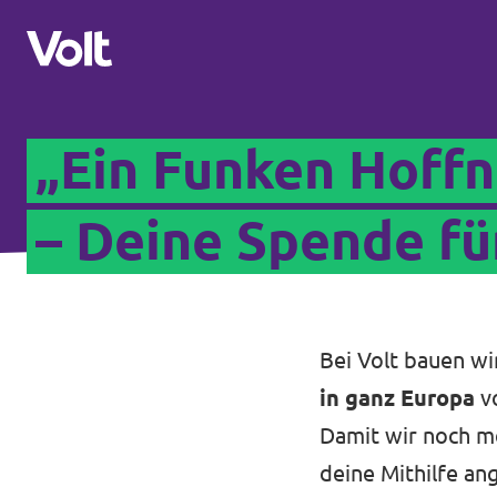
„Ein Funken Hoff
Volt in Deutschland
Volt in deinem Bundesland
– Deine Spende fü
Programm
Volt Deutschland Merchandise Shop
Über Volt
Bei Volt bauen w
Menschen
in ganz Europa
vo
Damit wir noch m
deine Mithilfe a
Neuigkeiten