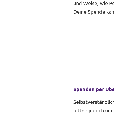
und Weise, wie Po
Unsere Events
Deine Spende kann
Deine Spende für Volt!
Mache bei uns mit!
Pressemitteilungen
Hochspannung - powered by Volt - Podcast
Spenden per Üb
Leichte Sprache
Selbstverständli
Jobs bei Volt
bitten jedoch um 