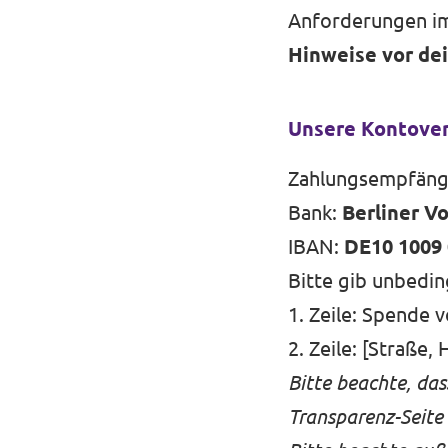
Anforderungen i
Hinweise vor de
Mache mit!
Unsere Kontove
Zahlungsempfäng
Transparenz
Bank:
Berliner V
Datenschutz
IBAN:
DE10 1009 
Bitte gib unbedi
Impressum
1. Zeile: Spende 
2. Zeile: [Straße, 
Bitte beachte, das
Transparenz-Seite