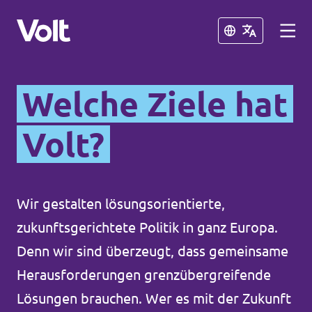
Schließen
Schließen
Welche Ziele hat
Volt in Deutschland
Volt?
Volt in deinem Bundesland
Programm
Volt Deutschland Merchandise Shop
Wir gestalten lösungsorientierte,
Über Volt
zukunftsgerichtete Politik in ganz Europa.
Menschen
Denn wir sind überzeugt, dass gemeinsame
Herausforderungen grenzübergreifende
Neuigkeiten
Lösungen brauchen. Wer es mit der Zukunft