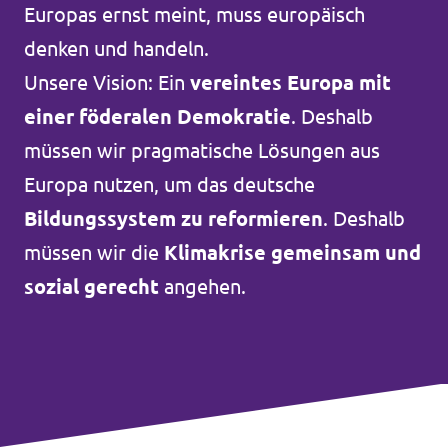
Europas ernst meint, muss europäisch
Unsere Events
denken und handeln.
Unsere Vision: Ein
vereintes Europa mit
einer föderalen Demokratie
. Deshalb
Deine Spende für Volt!
müssen wir pragmatische Lösungen aus
Europa nutzen, um das deutsche
Mache bei uns mit!
Bildungssystem zu reformieren
. Deshalb
müssen wir die
Klimakrise gemeinsam und
Pressemitteilungen
sozial gerecht
angehen.
Hochspannung - powered by Volt - Podcast
Leichte Sprache
Jobs bei Volt