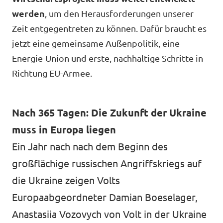
werden
, um den Herausforderungen unserer
Unsere Events
Zeit entgegentreten zu können. Dafür braucht es
jetzt eine gemeinsame Außenpolitik, eine
Energie-Union und erste, nachhaltige Schritte in
Deine Spende für Volt!
Richtung EU-Armee.
Mache bei uns mit!
Nach 365 Tagen: Die Zukunft der Ukraine
Pressemitteilungen
muss in Europa liegen
Ein Jahr nach nach dem Beginn des
Hochspannung - powered by Volt - Podcast
großflächige russischen Angriffskriegs auf
Leichte Sprache
die Ukraine zeigen Volts
Europaabgeordneter Damian Boeselager,
Jobs bei Volt
Anastasiia Vozovych von Volt in der Ukraine