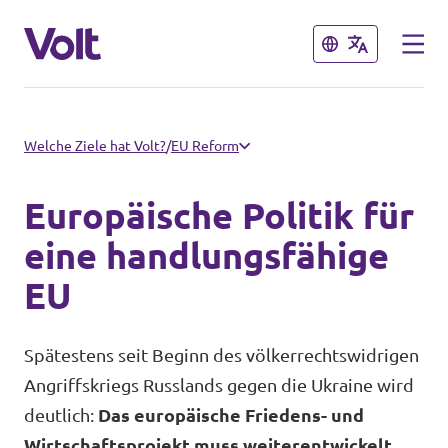
Schließen
Schließen
Volt in Deutschland
Welche Ziele hat Volt?
/
EU Reform
Volt in deinem Bundesland
Europäische Politik für
Programm
Volt Deutschland Merchandise Shop
eine handlungsfähige
EU
Über Volt
Menschen
Spätestens seit Beginn des völkerrechtswidrigen
Angriffskriegs Russlands gegen die Ukraine wird
deutlich:
Das europäische Friedens- und
Neuigkeiten
Wirtschaftsprojekt muss weiterentwickelt