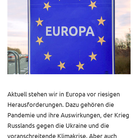
Unsere Events
Deine Spende für Volt!
Mache bei uns mit!
Pressemitteilungen
Aktuell stehen wir in Europa vor riesigen
Hochspannung - powered by Volt - Podcast
Herausforderungen. Dazu gehören die
Leichte Sprache
Pandemie und ihre Auswirkungen, der Krieg
Russlands gegen die Ukraine und die
Jobs bei Volt
voranschreitende Klimakrise. ​​Aber auch