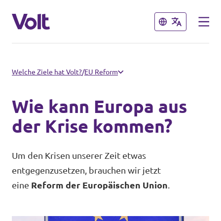
Schließen
Schließen
Volt in Deutschland
Welche Ziele hat Volt?
/
EU Reform
Volt in deinem Bundesland
Wie kann Europa aus
Programm
Volt Deutschland Merchandise Shop
der Krise kommen?
Über Volt
Um den Krisen unserer Zeit etwas
entgegenzusetzen, brauchen wir jetzt
Menschen
eine
Reform der Europäischen Union
.
Neuigkeiten