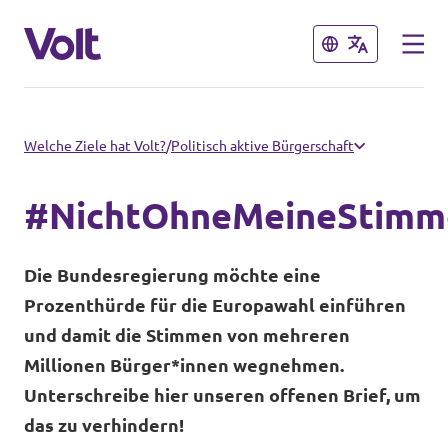
Schließen
Schließen
Volt in Deutschland
Welche Ziele hat Volt?
/
Politisch aktive Bürgerschaft
Volt in deinem Bundesland
#NichtOhneMeineStimm
Programm
Volt Deutschland Merchandise Shop
Die Bundesregierung möchte eine
Über Volt
Prozenthürde für die Europawahl einführen
und damit die Stimmen von mehreren
Menschen
Millionen Bürger*innen wegnehmen.
Unterschreibe hier unseren offenen Brief, um
das zu verhindern!
Neuigkeiten