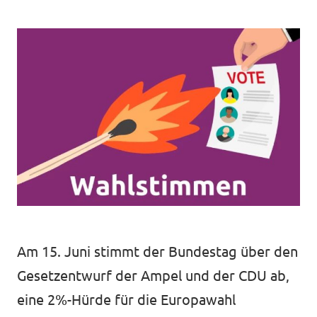
Unsere Events
Deine Spende für Volt!
Mache bei uns mit!
Pressemitteilungen
Hochspannung - powered by Volt - Podcast
Am 15. Juni stimmt der Bundestag über den
Leichte Sprache
Gesetzentwurf der Ampel und der CDU ab,
Jobs bei Volt
eine 2%-Hürde für die Europawahl