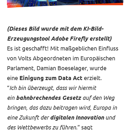
Mache mit!
(Dieses Bild wurde mit dem KI-Bild-
Erzeugungstool Adobe Firefly erstellt)
Es ist geschafft! Mit maßgeblichen Einfluss
von Volts Abgeordneten im Europäischen
Transparenz
Parlament, Damian Boeselager, wurde
Datenschutz
eine
Einigung zum Data Act
erzielt.
Impressum
“
Ich bin überzeugt, dass wir hiermit
ein
bahnbrechendes Gesetz
auf den Weg
bringen, das dazu beitragen wird, Europa in
eine Zukunft der
digitalen Innovation
und
des Wettbewerbs zu führen.
” sagt