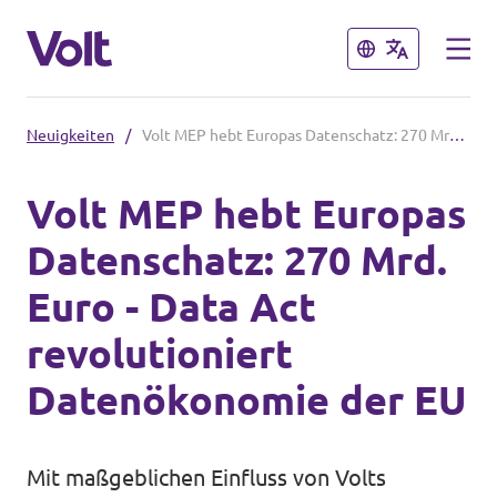
Schließen
Schließen
Neuigkeiten
/
Volt MEP hebt Europas Datenschatz: 270 Mrd. Euro - Data Act revolutioniert Datenökonomie der EU
Volt in Deutschland
Volt MEP hebt Europas
Volt in deinem Bundesland
Datenschatz: 270 Mrd.
Programm
Volt Deutschland Merchandise Shop
Euro - Data Act
Über Volt
revolutioniert
Menschen
Datenökonomie der EU
Neuigkeiten
Mit maßgeblichen Einfluss von Volts