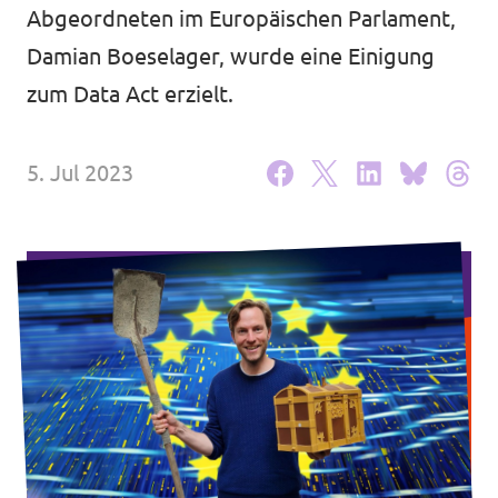
Abgeordneten im Europäischen Parlament,
Unsere Events
Damian Boeselager, wurde eine Einigung
zum Data Act erzielt.
Deine Spende für Volt!
5. Jul 2023
Mache bei uns mit!
Pressemitteilungen
Hochspannung - powered by Volt - Podcast
Leichte Sprache
Jobs bei Volt