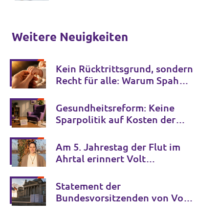
Weitere Neuigkeiten
Kein Rücktrittsgrund, sondern
Recht für alle: Warum Spahns
Familienglück kein Privileg
bleiben darf
Gesundheitsreform: Keine
Sparpolitik auf Kosten der
psychischen Gesundheit
Am 5. Jahrestag der Flut im
Ahrtal erinnert Volt
Deutschland an die Opfer der
Klimakrise und fordert
Statement der
entschlossenes Handeln
Bundesvorsitzenden von Volt
Deutschland zur GFF-Studie