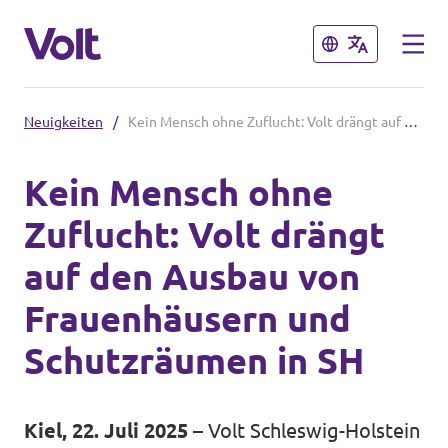
Schließen
Schließen
Neuigkeiten
/
Kein Mensch ohne Zuflucht: Volt drängt auf den Ausbau von Frauenhäusern und Schutzräumen in SH
Volt in Schleswig-Holstein
Kein Mensch ohne
Volt Schleswig Holstein Startseite
Zuflucht: Volt drängt
Programm
Lokale Teams
auf den Ausbau von
Über Volt
Frauenhäusern und
Volt in Deutschland
Menschen
Schutzräumen in SH
Website
Volt in deinem Bundesland
Neuigkeiten
Kiel, 22. Juli 2025
– Volt Schleswig-Holstein