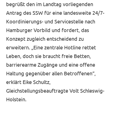
Volt Deutschland Merchandise Shop
begrüßt den im Landtag vorliegenden
Unsere Events
Antrag des SSW für eine landesweite 24/7-
Koordinierungs- und Servicestelle nach
Hamburger Vorbild und fordert, das
Mache bei Volt mit!
Konzept zugleich entscheidend zu
erweitern. „Eine zentrale Hotline rettet
Deine Spende für Volt
Leben, doch sie braucht freie Betten,
Jobs bei Volt Deutschland
barrierearme Zugänge und eine offene
Haltung gegenüber allen Betroffenen“,
erklärt Eike Schultz,
Gleichstellungsbeauftragte Volt Schleswig-
Volt vor Ort
Holstein.