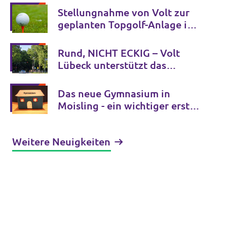
Stellungnahme von Volt zur
geplanten Topgolf-Anlage in
Halstenbek
Rund, NICHT ECKIG – Volt
Lübeck unterstützt das
Bürgerbegehren zum
Mühlentorteller
Das neue Gymnasium in
Moisling - ein wichtiger erster
Schritt
Weitere Neuigkeiten