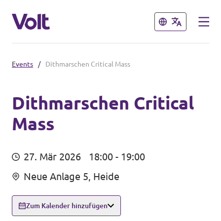
Schließen
Schließen
Events
/
Dithmarschen Critical Mass
Volt in Schleswig-Holstein
Volt Schleswig Holstein Startseite
Dithmarschen Critical
Mass
Programm
Lokale Teams
Über Volt
Volt in Deutschland
27. Mär 2026
18:00 - 19:00
Menschen
Neue Anlage 5, Heide
Website
Volt in deinem Bundesland
Zum Kalender hinzufügen
Neuigkeiten