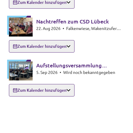
Zum Kalender hinzufügen
Nachtreffen zum CSD Lübeck
22. Aug 2026
•
Falkenwiese, Wakenitzufer
(Unter Vorbehalt von gutem Wetter)
Zum Kalender hinzufügen
Aufstellungsversammlung
5. Sep 2026
•
Wird noch bekanntgegeben
Landtagswahl 2027
Zum Kalender hinzufügen