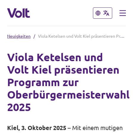
Schließen
Schließen
Neuigkeiten
/
Viola Ketelsen und Volt Kiel präsentieren Programm zur Oberbürgermeisterwahl 2025
Volt in Schleswig-Holstein
Viola Ketelsen und
Volt Schleswig Holstein Startseite
Volt Kiel präsentieren
Programm
Lokale Teams
Programm zur
Über Volt
Oberbürgermeisterwahl
Volt in Deutschland
Menschen
2025
Website
Volt in deinem Bundesland
Neuigkeiten
Kiel, 3. Oktober 2025
– Mit einem mutigen