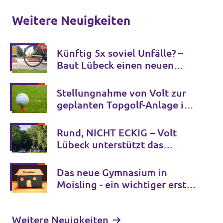
Weitere Neuigkeiten
Künftig 5x soviel Unfälle? –
Baut Lübeck einen neuen
Unfallschwerpunkt?
Stellungnahme von Volt zur
geplanten Topgolf-Anlage in
Halstenbek
Rund, NICHT ECKIG – Volt
Lübeck unterstützt das
Bürgerbegehren zum
Mühlentorteller
Das neue Gymnasium in
Moisling - ein wichtiger erster
Schritt
Weitere Neuigkeiten