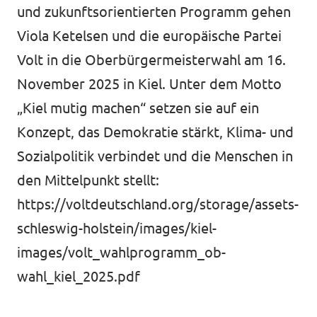
Volt Deutschland Merchandise Shop
und zukunftsorientierten Programm gehen
Unsere Events
Viola Ketelsen und die europäische Partei
Volt in die Oberbürgermeisterwahl am 16.
November 2025 in Kiel. Unter dem Motto
Mache bei Volt mit!
„Kiel mutig machen“ setzen sie auf ein
Konzept, das Demokratie stärkt, Klima- und
Deine Spende für Volt
Sozialpolitik verbindet und die Menschen in
Jobs bei Volt Deutschland
den Mittelpunkt stellt:
https://voltdeutschland.org/storage/assets-
schleswig-holstein/images/kiel-
images/volt_wahlprogramm_ob-
Volt vor Ort
wahl_kiel_2025.pdf