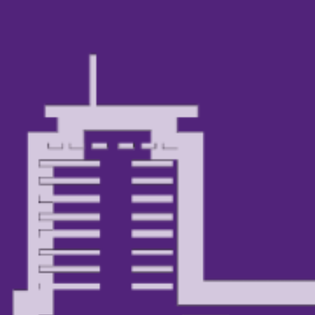
Volt Deutschland Merchandise Shop
Unsere Events
Presse
Mache bei uns mit!
Deine Spende für Volt!
Jobs bei Volt
Volt in deiner Nähe