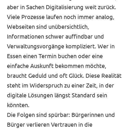
Volt Deutschland Merchandise Shop
aber in Sachen Digitalisierung weit zurück.
Unsere Events
Viele Prozesse laufen noch immer analog,
Webseiten sind unübersichtlich,
Informationen schwer auffindbar und
Presse
Verwaltungsvorgänge kompliziert. Wer in
Essen einen Termin buchen oder eine
Mache bei uns mit!
einfache Auskunft bekommen möchte,
Deine Spende für Volt!
braucht Geduld und oft Glück. Diese Realität
steht im Widerspruch zu einer Zeit, in der
Jobs bei Volt
digitale Lösungen längst Standard sein
könnten.
Die Folgen sind spürbar: Bürgerinnen und
Volt in deiner Nähe
Bürger verlieren Vertrauen in die