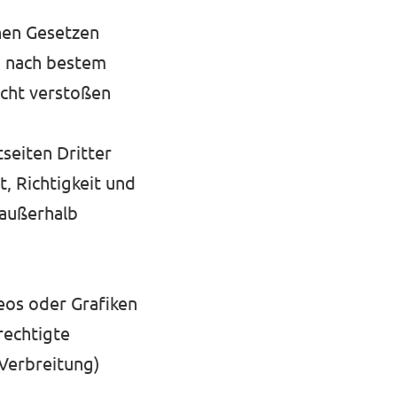
inen Gesetzen
d nach bestem
echt verstoßen
tseiten Dritter
, Richtigkeit und
 außerhalb
deos oder Grafiken
rechtigte
Verbreitung)