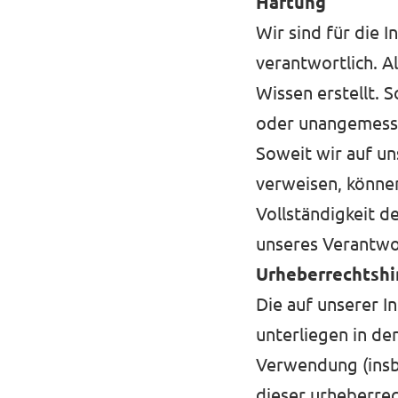
Haftung
Wir sind für die 
verantwortlich. A
Transparenz
Wissen erstellt. 
Datenschutz
oder unangemessen
Soweit wir auf un
Impressum
verweisen, können
Vollständigkeit d
unseres Verantwo
Urheberrechtshi
Die auf unserer I
unterliegen in de
Verwendung (insb
dieser urheberrec