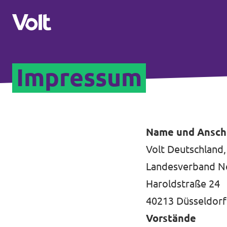
Impressum
Volt in Nordrhein-Westfalen
Website von Volt NRW
Programm
Teams vor Ort in NRW
Name und Anschr
Volt Deutschland,
Über Volt
Volt in Deutschland
Landesverband N
Menschen
Haroldstraße 24
Website
40213 Düsseldorf
Volt in deinem Bundesland
Neuigkeiten
Vorstände