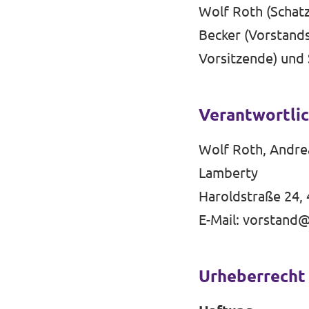
Volt Deutschland Merchandise Shop
Wolf Roth (Schat
Unsere Events
Becker (Vorstands
Vorsitzende) und 
Presse
Verantwortlic
Mache bei uns mit!
Wolf Roth, Andre
Lamberty
Deine Spende für Volt!
Haroldstraße 24,
Jobs bei Volt
E-Mail:
vorstand@
Urheberrecht
Volt in deiner Nähe