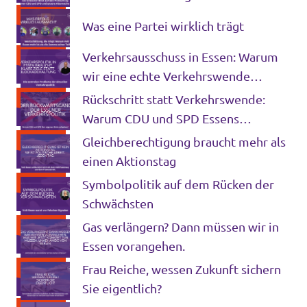
Straßen- und Brückenbau?
Was eine Partei wirklich trägt
Verkehrsausschuss in Essen: Warum
wir eine echte Verkehrswende
brauchen und wie sie gelingt
Rückschritt statt Verkehrswende:
Warum CDU und SPD Essens
Mobilitätspolitik ausbremsen
Gleichberechtigung braucht mehr als
einen Aktionstag
Symbolpolitik auf dem Rücken der
Schwächsten
Gas verlängern? Dann müssen wir in
Essen vorangehen.
Frau Reiche, wessen Zukunft sichern
Sie eigentlich?