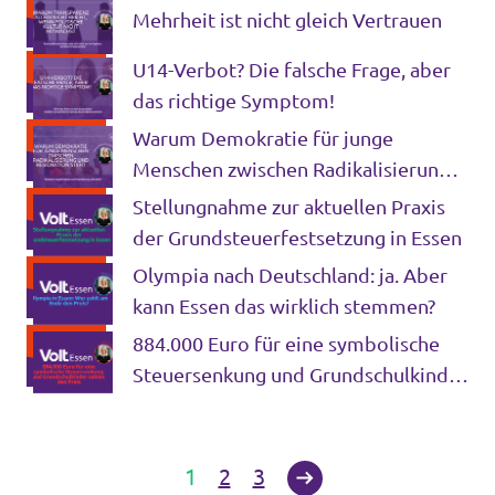
Mehrheit ist nicht gleich Vertrauen
U14-Verbot? Die falsche Frage, aber
das richtige Symptom!
Warum Demokratie für junge
Menschen zwischen Radikalisierung
und Resignation steht
Stellungnahme zur aktuellen Praxis
der Grundsteuerfestsetzung in Essen
Olympia nach Deutschland: ja. Aber
kann Essen das wirklich stemmen?
884.000 Euro für eine symbolische
Steuersenkung und Grundschulkinder
zahlen den Preis
1
2
3