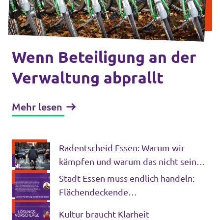
Volt Deutschland Merchandise Shop
Unsere Events
Wenn Beteiligung an der
Presse
Verwaltung abprallt
Mache bei uns mit!
Mehr lesen
Deine Spende für Volt!
Radentscheid Essen: Warum wir
Jobs bei Volt
kämpfen und warum das nicht sein
müsste
Stadt Essen muss endlich handeln:
Flächendeckende
Aufklärungskampagne zur richtigen
Volt in deiner Nähe
Kultur braucht Klarheit
Nutzung des Rettungsdienstes ist