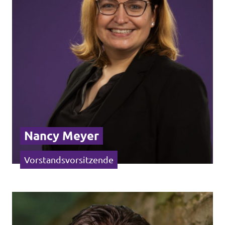
Volt Deutschland Merchandise Shop
Unsere Events
Presse
Mache bei uns mit!
Deine Spende für Volt!
Nancy Meyer
Jobs bei Volt
Vorstandsvorsitzende
Volt in deiner Nähe