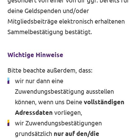
gesondert von einer von dir ggf. bereits für
deine Geldspenden und/oder
Mitgliedsbeiträge elektronisch erhaltenen
Volt in ganz Europa
Sammelbestätigung bestätigt.
Volt ist in über 30 Ländern in Europa vertreten.
Hier findest du Links zu den Websites von Volt
Wichtige Hinweise
in anderen Ländern.
Bitte beachte außerdem, dass:
wir nur dann eine
Volt Europa
Zuwendungsbestätigung ausstellen
können, wenn uns Deine
vollständigen
Alle Volt Websites
Adressdaten
vorliegen,
wir Zuwendungsbestätigungen
grundsätzlich
nur auf den/die