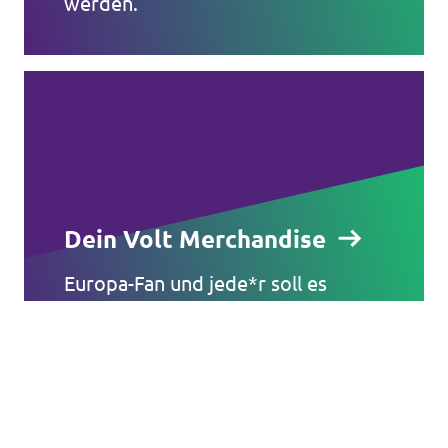
Volt ist in über 30 Ländern in Europa vertreten.
werden.
Hier findest du Links zu den Websites von Volt
in anderen Ländern.
Volt Europa
Alle Volt Websites
Dein Volt Merchandise
Europa-Fan und jede*r soll es
sehen? Volt Deutschland hat eine
tolle Kollektion von T-Shirts,
Sweatshirts, Flaggen und vielem
mehr.