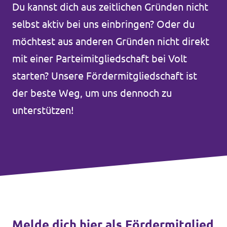
Du kannst dich aus zeitlichen Gründen nicht
Volt Deutschland Merchandise Shop
Unsere Events
selbst aktiv bei uns einbringen? Oder du
möchtest aus anderen Gründen nicht direkt
mit einer Parteimitgliedschaft bei Volt
Presse
starten? Unsere Fördermitgliedschaft ist
der beste Weg, um uns dennoch zu
Mache bei uns mit!
unterstützen!
Deine Spende für Volt!
Jobs bei Volt
Volt in deiner Nähe
Melde dich hier als Fördermitglied