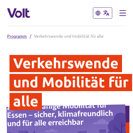
Schließen
Schließen
Programm
/
Verkehrswende und Mobilität für alle
Volt in Nordrhein-Westfalen
Verkehrswende
Website von Volt NRW
Programm
Teams vor Ort in NRW
und Mobilität für
Über Volt
Volt in Deutschland
alle
Menschen
Website
Volt in deinem Bundesland
Neuigkeiten