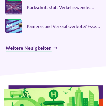
müsste
Rückschritt statt Verkehrswende:
Warum CDU und SPD Essens
Mobilitätspolitik ausbremsen
Transparenz
Kameras und Verkaufsverbote? Essen
Datenschutz
braucht mehr als Symbolpolitik.
Impressum
Weitere Neuigkeiten