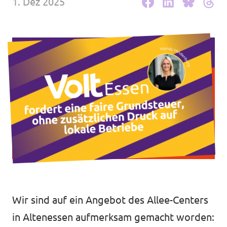
1. Dez 2025
Volt Deutschland Merchandise Shop
Unsere Events
Presse
Mache bei uns mit!
Deine Spende für Volt!
Jobs bei Volt
Wir sind auf ein Angebot des Allee-Centers
Volt in deiner Nähe
in Altenessen aufmerksam gemacht worden: