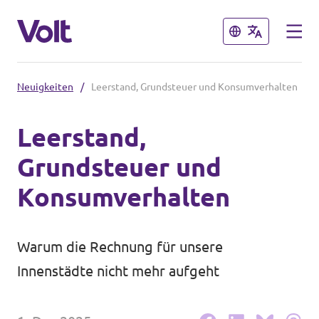
Schließen
Schließen
Neuigkeiten
/
Leerstand, Grundsteuer und Konsumverhalten
Volt in Nordrhein-Westfalen
Leerstand,
Website von Volt NRW
Grundsteuer und
Programm
Teams vor Ort in NRW
Konsumverhalten
Über Volt
Volt in Deutschland
Warum die Rechnung für unsere
Menschen
Website
Innenstädte nicht mehr aufgeht
Volt in deinem Bundesland
Neuigkeiten