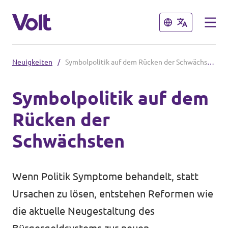
Schließen
Schließen
Neuigkeiten
/
Symbolpolitik auf dem Rücken der Schwächsten
Volt in Nordrhein-Westfalen
Symbolpolitik auf dem
Website von Volt NRW
Rücken der
Programm
Teams vor Ort in NRW
Schwächsten
Über Volt
Volt in Deutschland
Wenn Politik Symptome behandelt, statt
Menschen
Website
Ursachen zu lösen, entstehen Reformen wie
die aktuelle Neugestaltung des
Volt in deinem Bundesland
Neuigkeiten