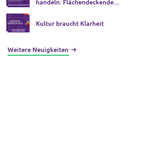
handeln: Flächendeckende
Aufklärungskampagne zur
richtigen Nutzung des
Kultur braucht Klarheit
Rettungsdienstes ist
überfällig
Weitere Neuigkeiten