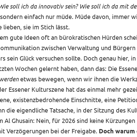
e soll ich da innovativ sein? Wie soll ich da mit de
nd, sondern einfach nur müde. Müde davon, immer
lieben, sie im Stich lässt.
n dem gute Ideen oft an bürokratischen Hürden sche
 Kommunikation zwischen Verwaltung und Bürgern m
 sein Glück versuchen sollte. Doch genau hier, in d
etzten Wochen gelernt haben, dann das: Die Essen
werden
etwas bewegen, wenn wir ihnen die Werk
er Essener Kulturszene hat das einmal mehr gezeig
ene, existenzbedrohende Einschnitte, eine Petition
n die eigendliche Tatsache, in der Sitzung des Ku
m Al Ghusain: Nein, für 2026 sind keine Kürzungen
mit Verzögerungen bei der Freigabe.
Doch warum 