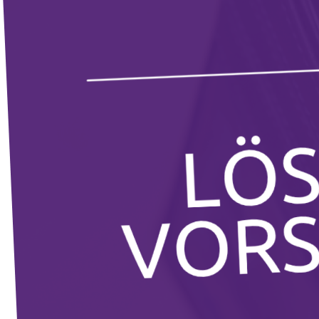
Volt Deutschland Merchandise Shop
Unsere Events
Presse
Mache bei uns mit!
Deine Spende für Volt!
Jobs bei Volt
Volt in deiner Nähe