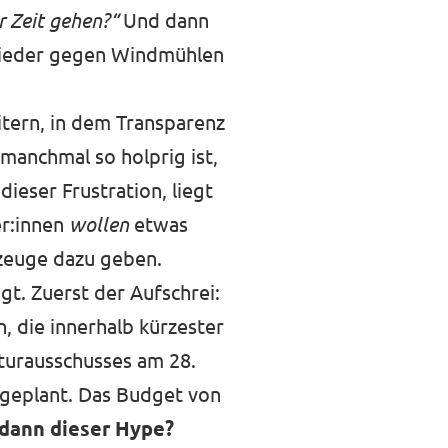
r Zeit gehen?“
Und dann
 wieder gegen Windmühlen
itern, in dem Transparenz
anchmal so holprig ist,
ieser Frustration, liegt
er:innen
wollen
etwas
zeuge dazu geben.
t. Zuerst der Aufschrei:
, die innerhalb kürzester
lturausschusses
am 28.
 geplant. Das Budget von
dann dieser Hype?