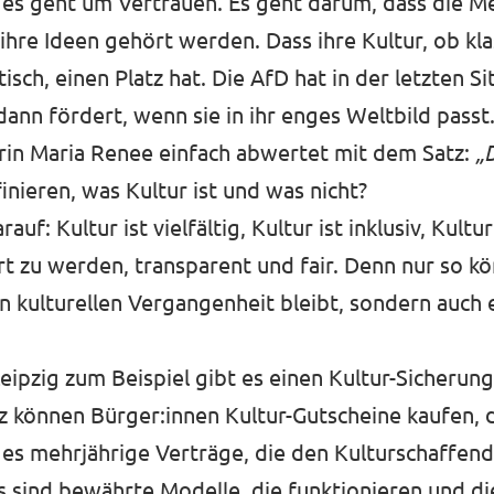
 es geht um Vertrauen. Es geht darum, dass die Me
ihre Ideen gehört werden. Dass ihre Kultur, ob kl
isch, einen Platz hat. Die AfD hat in der letzten S
 dann fördert, wenn sie in ihr enges Weltbild passt
erin Maria Renee einfach abwertet mit dem Satz:
„D
nieren, was Kultur ist und was nicht?
f: Kultur ist vielfältig, Kultur ist inklusiv, Kultu
t zu werden, transparent und fair. Denn nur so kön
en kulturellen Vergangenheit bleibt, sondern auch 
eipzig
zum Beispiel gibt es einen Kultur-Sicherung
z
können Bürger:innen Kultur-Gutscheine kaufen, d
 es mehrjährige Verträge, die den Kulturschaffen
s sind bewährte Modelle, die funktionieren und di