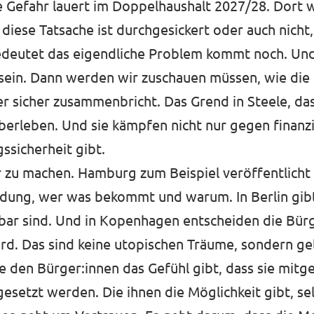
che Gefahr lauert im Doppelhaushalt 2027/28. Dort 
diese Tatsache ist durchgesickert oder auch nicht
bedeutet das eigendliche Problem kommt noch. Und
sein. Dann werden wir zuschauen müssen, wie die fr
aber sicher zusammenbricht. Das
Grend in Steele
, da
Überleben. Und sie kämpfen nicht nur gegen finanz
ssicherheit gibt.
er zu machen.
Hamburg
zum Beispiel veröffentlicht 
ündung, wer was bekommt und warum. In
Berlin
gibt
bar sind. Und in
Kopenhagen
entscheiden die Bürg
rd. Das sind keine utopischen Träume, sondern ge
die den Bürger:innen das Gefühl gibt, dass sie m
ngesetzt werden. Die ihnen die Möglichkeit gibt, se