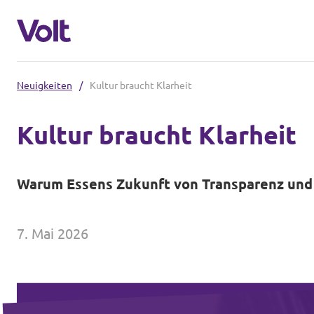
Neuigkeiten
/
Kultur braucht Klarheit
Volt in Nordrhein-Westfalen
Kultur braucht Klarheit
Website von Volt NRW
Programm
Teams vor Ort in NRW
Warum Essens Zukunft von Transparenz und
Über Volt
Volt in Deutschland
7. Mai 2026
Menschen
Website
Volt in deinem Bundesland
Neuigkeiten