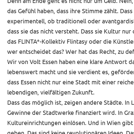
Denn am Ende geht es nicht nur um Geld. Nein,
das Gefühl haben, dass ihre Stimme zählt. Dass 
experimentell, ob traditionell oder avantgardist
dass sie das nicht versteht. Dass sie Kultur nur
das FLINTA*-Kollektiv Flintasy oder die Künstl
wer entscheidet das? Wer hat das Recht, zu defi
Wir von Volt Essen haben eine klare Antwort darau
lebenswert macht und sie verdient es, geförder
dass Essen nicht nur eine Stadt mit einer reich
lebendigen, vielfältigen Zukunft.
Dass das möglich ist, zeigen andere Städte. In
L
Gewinne der Stadtwerke finanziert wird. In
Gra
Kultureinrichtungen einlösen. Und in
Wien
gibt
geben. Das sind keine revolutionären Ideen. Da