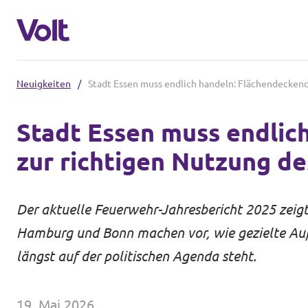
Neuigkeiten
/
Stadt Essen muss endlich handeln: Flächendeckend
Volt in Nordrhein-Westfalen
Stadt Essen muss endli
Website von Volt NRW
zur richtigen Nutzung de
Programm
Teams vor Ort in NRW
Über Volt
Der aktuelle Feuerwehr-Jahresbericht 2025 zeigt
Volt in Deutschland
Hamburg und Bonn machen vor, wie gezielte Auf
Menschen
Website
längst auf der politischen Agenda steht.
Volt in deinem Bundesland
Neuigkeiten
19. Mai 2026