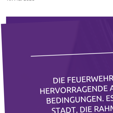
Volt Deutschland Merchandise Shop
Unsere Events
Presse
Mache bei uns mit!
Deine Spende für Volt!
Jobs bei Volt
Volt in deiner Nähe