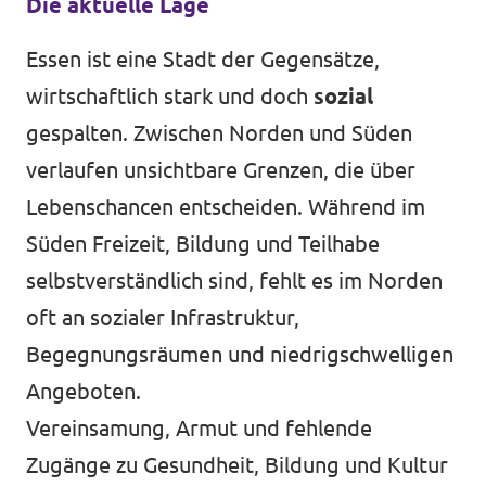
Die aktuelle Lage
Volt Deutschland Merchandise Shop
Unsere Events
Essen ist eine Stadt der Gegensätze,
wirtschaftlich stark und doch
sozial
gespalten. Zwischen Norden und Süden
Presse
verlaufen unsichtbare Grenzen, die über
Lebenschancen entscheiden. Während im
Mache bei uns mit!
Süden Freizeit, Bildung und Teilhabe
Deine Spende für Volt!
selbstverständlich sind, fehlt es im Norden
oft an sozialer Infrastruktur,
Jobs bei Volt
Begegnungsräumen und niedrigschwelligen
Angeboten.
Vereinsamung, Armut und fehlende
Volt in deiner Nähe
Zugänge zu Gesundheit, Bildung und Kultur