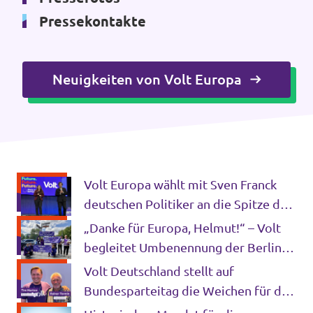
Pressekontakte
Mache mit!
Neuigkeiten von Volt Europa
Transparenz
Datenschutz
Volt Europa wählt mit Sven Franck
Impressum
deutschen Politiker an die Spitze der
paneuropäischen Partei
„Danke für Europa, Helmut!“ – Volt
begleitet Umbenennung der Berliner
Hofjägerallee in Helmut-Kohl-Allee
Volt Deutschland stellt auf
mit pro-europäischer Aktion
Bundesparteitag die Weichen für das
Superwahljahr 2029