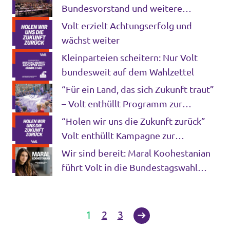
Bundesvorstand und weitere
Schlüsselämter für die kommenden
Volt erzielt Achtungserfolg und
Jahre
wächst weiter
Kleinparteien scheitern: Nur Volt
bundesweit auf dem Wahlzettel
“Für ein Land, das sich Zukunft traut”
– Volt enthüllt Programm zur
Bundestagswahl
“Holen wir uns die Zukunft zurück”
Volt enthüllt Kampagne zur
Bundestagswahl
Wir sind bereit: Maral Koohestanian
führt Volt in die Bundestagswahl
2025
1
2
3