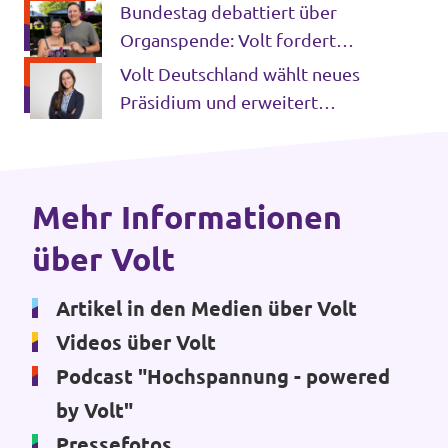
Opfer der Klimakrise und fordert
Bundestag debattiert über
Unsere Events
entschlossenes Handeln
Organspende: Volt fordert
Einführung der
Volt Deutschland wählt neues
Widerspruchsregelung
Präsidium und erweitert
Bundesvorstand
Deine Spende für Volt!
Mache bei uns mit!
Mehr Informationen
über Volt
Pressemitteilungen
Hochspannung - powered by Volt - Podcast
Artikel in den Medien über Volt
Videos über Volt
Leichte Sprache
Podcast "Hochspannung - powered
by Volt"
Jobs bei Volt
Pressefotos