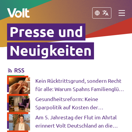
Schließen
Schließen
Presse und
Volt in Deutschland
Neuigkeiten
Volt in deinem Bundesland
RSS
Programm
Volt Deutschland Merchandise Shop
Kein Rücktrittsgrund, sondern Recht
Über Volt
für alle: Warum Spahns Familienglück
kein Privileg bleiben darf
Gesundheitsreform: Keine
Menschen
Sparpolitik auf Kosten der
psychischen Gesundheit
Am 5. Jahrestag der Flut im Ahrtal
erinnert Volt Deutschland an die
Neuigkeiten