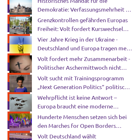
Historisches Mandat für die
Demokratie: Verfassungsmehrheit in
Ungarn ebnet Weg für tiefgreifende
Grenzkontrollen gefährden Europas
EU-Reformen
Freiheit: Volt fordert Kurswechsel
der Bundesregierung
Vier Jahre Krieg in der Ukraine -
Deutschland und Europa tragen mehr
Verantwortung denn je
Volt fordert mehr Zusammenarbeit -
Politischer Aschermittwoch nicht
mehr zeitgemäß
Volt sucht mit Trainingsprogramm
„Next Generation Politics“ politische
Talente
Wehrpflicht ist keine Antwort –
Europa braucht eine moderne
Sicherheitsarchitektur
Hunderte Menschen setzen sich bei
den Marches for Open Borders
gegen Grenzkontrollen in Europa ein
Volt Deutschland wählt