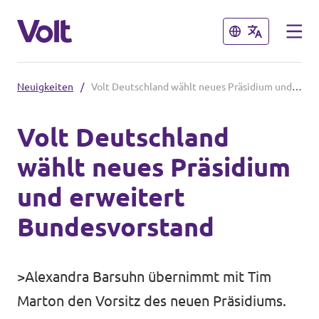
Schließen
Schließen
Neuigkeiten
/
Volt Deutschland wählt neues Präsidium und erweitert Bundesvorstand
Volt in Deutschland
Volt Deutschland
Volt in deinem Bundesland
wählt neues Präsidium
Programm
Volt Deutschland Merchandise Shop
und erweitert
Über Volt
Bundesvorstand
Menschen
>Alexandra Barsuhn übernimmt mit Tim
Marton den Vorsitz des neuen Präsidiums.
Neuigkeiten