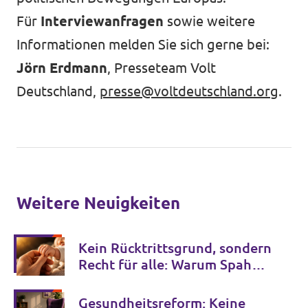
Für
Interviewanfragen
sowie weitere
Informationen melden Sie sich gerne bei:
Jörn Erdmann
, Presseteam Volt
Deutschland,
presse@voltdeutschland.org
.
Weitere Neuigkeiten
Kein Rücktrittsgrund, sondern
Recht für alle: Warum Spahns
Familienglück kein Privileg
bleiben darf
Gesundheitsreform: Keine