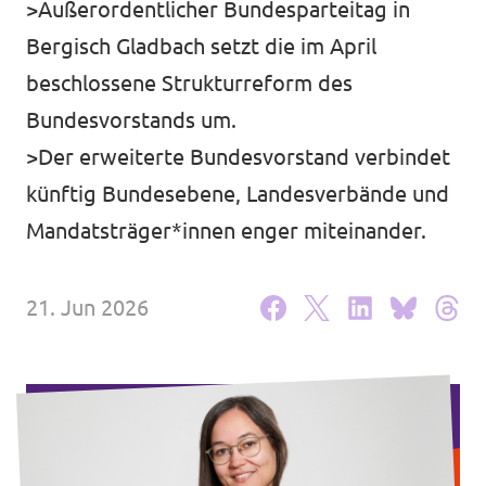
>Außerordentlicher Bundesparteitag in
Unsere Events
Bergisch Gladbach setzt die im April
beschlossene Strukturreform des
Bundesvorstands um.
>Der erweiterte Bundesvorstand verbindet
Deine Spende für Volt!
künftig Bundesebene, Landesverbände und
Mache bei uns mit!
Mandatsträger*innen enger miteinander.
Pressemitteilungen
21. Jun 2026
Hochspannung - powered by Volt - Podcast
Leichte Sprache
Jobs bei Volt