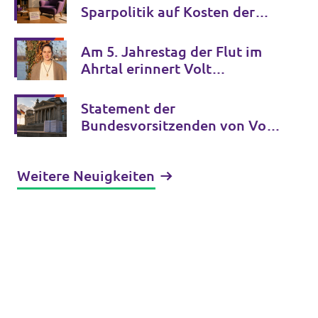
Sparpolitik auf Kosten der
psychischen Gesundheit
Am 5. Jahrestag der Flut im
Ahrtal erinnert Volt
Deutschland an die Opfer der
Klimakrise und fordert
Statement der
entschlossenes Handeln
Bundesvorsitzenden von Volt
Deutschland zur GFF-Studie
über die AfD
Weitere Neuigkeiten