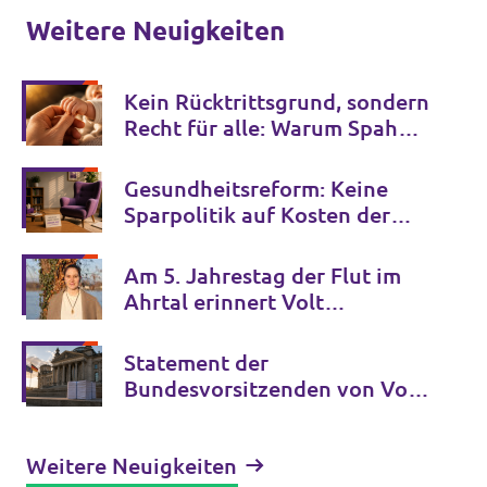
Weitere Neuigkeiten
Kein Rücktrittsgrund, sondern
Recht für alle: Warum Spahns
Familienglück kein Privileg
bleiben darf
Gesundheitsreform: Keine
Sparpolitik auf Kosten der
psychischen Gesundheit
Am 5. Jahrestag der Flut im
Ahrtal erinnert Volt
Deutschland an die Opfer der
Klimakrise und fordert
Statement der
entschlossenes Handeln
Bundesvorsitzenden von Volt
Deutschland zur GFF-Studie
über die AfD
Weitere Neuigkeiten