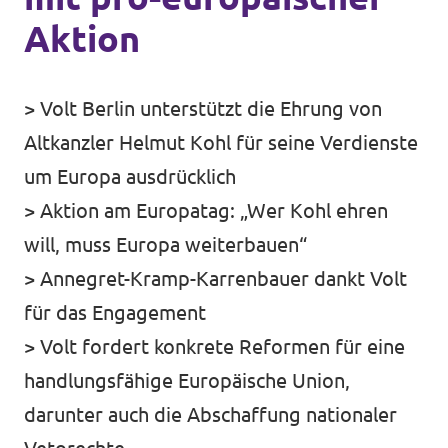
Aktion
Unsere Events
> Volt Berlin unterstützt die Ehrung von
Altkanzler Helmut Kohl für seine Verdienste
Deine Spende für Volt!
um Europa ausdrücklich
Mache bei uns mit!
> Aktion am Europatag: „Wer Kohl ehren
will, muss Europa weiterbauen“
Pressemitteilungen
> Annegret-Kramp-Karrenbauer dankt Volt
Hochspannung - powered by Volt - Podcast
für das Engagement
> Volt fordert konkrete Reformen für eine
Leichte Sprache
handlungsfähige Europäische Union,
darunter auch die Abschaffung nationaler
Jobs bei Volt