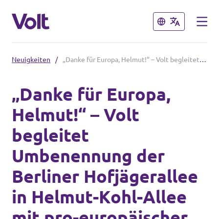
Schließen
Schließen
Neuigkeiten
/
„Danke für Europa, Helmut!“ – Volt begleitet Umbenennung der Berliner Hofjägerallee in Helmut-Kohl-Allee mit pro-europäischer Aktion
Volt in Deutschland
„Danke für Europa,
Volt in deinem Bundesland
Helmut!“ – Volt
Programm
Volt Deutschland Merchandise Shop
begleitet
Über Volt
Umbenennung der
Menschen
Berliner Hofjägerallee
in Helmut-Kohl-Allee
Neuigkeiten
mit pro-europäischer