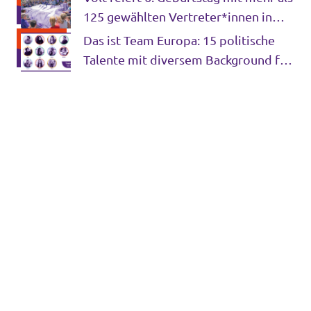
125 gewählten Vertreter*innen in
ganz Europa!
Das ist Team Europa: 15 politische
Talente mit diversem Background für
Brüssel