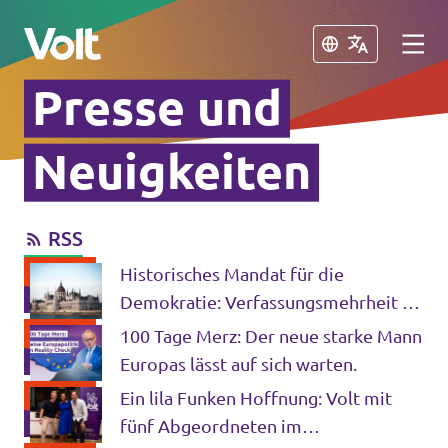
Schließen
Schließen
Presse und
Volt in Deutschland
Neuigkeiten
Volt in deinem Bundesland
RSS
Programm
Volt Deutschland Merchandise Shop
Historisches Mandat für die
Über Volt
Demokratie: Verfassungsmehrheit in
Ungarn ebnet Weg für tiefgreifende
100 Tage Merz: Der neue starke Mann
Menschen
EU-Reformen
Europas lässt auf sich warten.
Ein lila Funken Hoffnung: Volt mit
fünf Abgeordneten im
Neuigkeiten