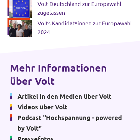
Europaparlament
Volt Deutschland zur Europawahl
Unsere Events
zugelassen
Volts Kandidat*innen zur Europawahl
2024
Deine Spende für Volt!
Mache bei uns mit!
Mehr Informationen
über Volt
Pressemitteilungen
Hochspannung - powered by Volt - Podcast
Artikel in den Medien über Volt
Videos über Volt
Leichte Sprache
Podcast "Hochspannung - powered
by Volt"
Jobs bei Volt
Pressefotos