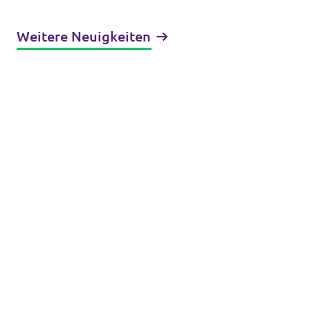
Deutschland zur GFF-Studie
über die AfD
Weitere Neuigkeiten