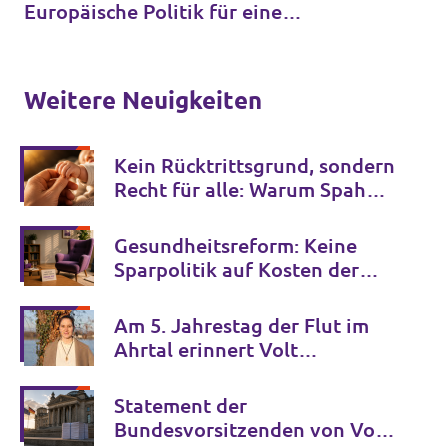
Europäische Politik für eine
handlungsfähige EU
Weitere Neuigkeiten
Kein Rücktrittsgrund, sondern
Recht für alle: Warum Spahns
Familienglück kein Privileg
bleiben darf
Gesundheitsreform: Keine
Sparpolitik auf Kosten der
psychischen Gesundheit
Am 5. Jahrestag der Flut im
Ahrtal erinnert Volt
Deutschland an die Opfer der
Klimakrise und fordert
Statement der
entschlossenes Handeln
Bundesvorsitzenden von Volt