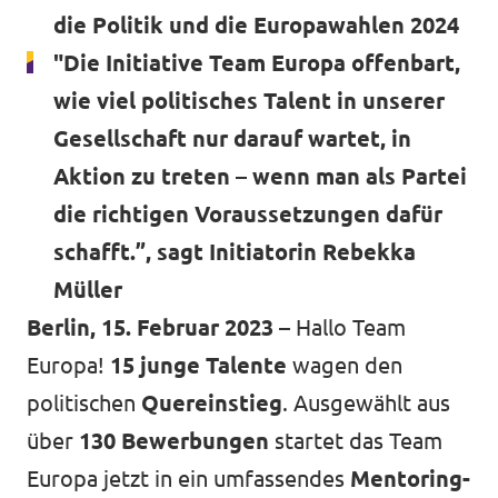
die Politik und die Europawahlen 2024
"Die Initiative Team Europa offenbart,
Mache mit!
wie viel politisches Talent in unserer
Gesellschaft nur darauf wartet, in
Aktion zu treten – wenn man als Partei
die richtigen Voraussetzungen dafür
Transparenz
schafft.”, sagt Initiatorin Rebekka
Datenschutz
Müller
Impressum
Berlin, 15. Februar 2023 –
Hallo Team
Europa!
15 junge Talente
wagen den
politischen
Quereinstieg
. Ausgewählt aus
über
130 Bewerbungen
startet das Team
Europa jetzt in ein umfassendes
Mentoring-