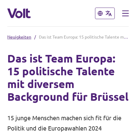
Schließen
Schließen
Neuigkeiten
/
Das ist Team Europa: 15 politische Talente mit diversem Background für Brüssel
Volt in Deutschland
Das ist Team Europa:
Volt in deinem Bundesland
15 politische Talente
Programm
Volt Deutschland Merchandise Shop
mit diversem
Über Volt
Background für Brüssel
Menschen
15 junge Menschen machen sich fit für die
Politik und die Europawahlen 2024
Neuigkeiten