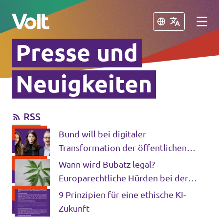
Schließen
Schließen
Presse und
Volt in Deutschland
Neuigkeiten
Volt in deinem Bundesland
RSS
Programm
Volt Deutschland Merchandise Shop
Bund will bei digitaler
Über Volt
Transformation der öffentlichen
Verwaltung sparen
Wann wird Bubatz legal?
Menschen
Europarechtliche Hürden bei der
Legalisierung von Cannabis in
9 Prinzipien für eine ethische KI-
Deutschland
Zukunft
Neuigkeiten