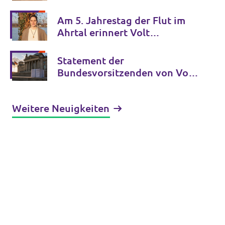
psychischen Gesundheit
Am 5. Jahrestag der Flut im
Ahrtal erinnert Volt
Deutschland an die Opfer der
Klimakrise und fordert
Statement der
entschlossenes Handeln
Bundesvorsitzenden von Volt
Deutschland zur GFF-Studie
über die AfD
Weitere Neuigkeiten