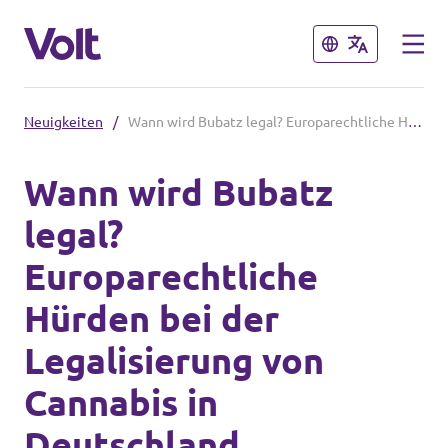
Schließen
Schließen
Neuigkeiten
/
Wann wird Bubatz legal? Europarechtliche Hürden bei der Legalisierung von Cannabis in Deutschland
Volt in Deutschland
Wann wird Bubatz
Volt in deinem Bundesland
legal?
Programm
Volt Deutschland Merchandise Shop
Europarechtliche
Über Volt
Hürden bei der
Menschen
Legalisierung von
Cannabis in
Neuigkeiten
Deutschland