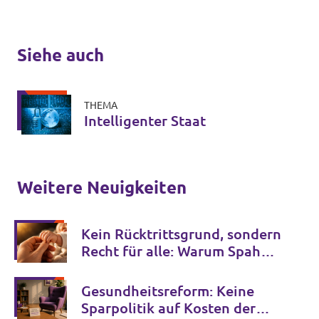
Siehe auch
THEMA
Intelligenter Staat
Weitere Neuigkeiten
Kein Rücktrittsgrund, sondern
Recht für alle: Warum Spahns
Familienglück kein Privileg
bleiben darf
Gesundheitsreform: Keine
Sparpolitik auf Kosten der