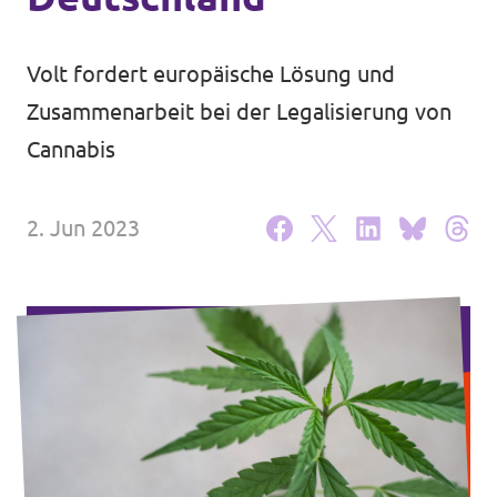
Unsere Events
Volt fordert europäische Lösung und
Zusammenarbeit bei der Legalisierung von
Cannabis
Deine Spende für Volt!
Mache bei uns mit!
2. Jun 2023
Pressemitteilungen
Hochspannung - powered by Volt - Podcast
Leichte Sprache
Jobs bei Volt