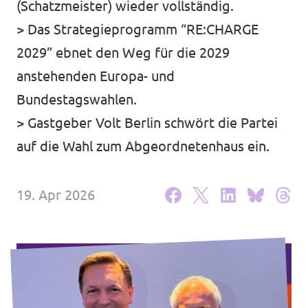
(Schatzmeister) wieder vollständig.
Unsere Events
> Das Strategieprogramm “RE:CHARGE
2029” ebnet den Weg für die 2029
anstehenden Europa- und
Bundestagswahlen.
Deine Spende für Volt!
> Gastgeber Volt Berlin schwört die Partei
Mache bei uns mit!
auf die Wahl zum Abgeordnetenhaus ein.
Pressemitteilungen
19. Apr 2026
Hochspannung - powered by Volt - Podcast
Leichte Sprache
Jobs bei Volt