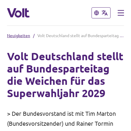
Schließen
Schließen
Neuigkeiten
/
Volt Deutschland stellt auf Bundesparteitag die Weichen für das Superwahljahr 2029
Volt in Deutschland
Volt Deutschland stellt
Volt in deinem Bundesland
auf Bundesparteitag
Programm
Volt Deutschland Merchandise Shop
die Weichen für das
Über Volt
Superwahljahr 2029
Menschen
> Der Bundesvorstand ist mit Tim Marton
(Bundesvorsitzender) und Rainer Tormin
Neuigkeiten