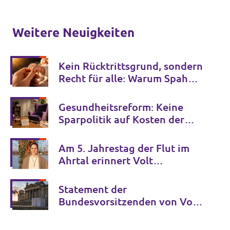
Weitere Neuigkeiten
Kein Rücktrittsgrund, sondern
Recht für alle: Warum Spahns
Familienglück kein Privileg
bleiben darf
Gesundheitsreform: Keine
Sparpolitik auf Kosten der
psychischen Gesundheit
Am 5. Jahrestag der Flut im
Ahrtal erinnert Volt
Deutschland an die Opfer der
Klimakrise und fordert
Statement der
entschlossenes Handeln
Bundesvorsitzenden von Volt
Deutschland zur GFF-Studie
über die AfD