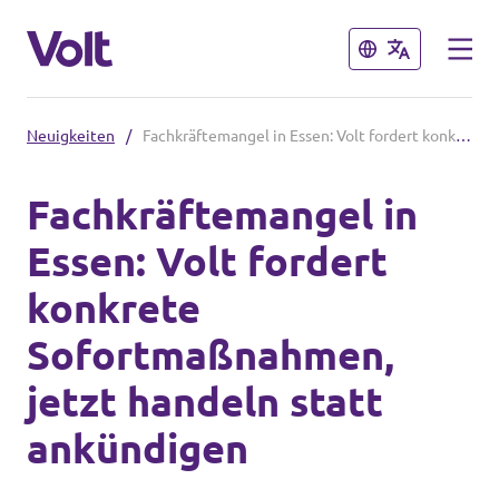
Schließen
Schließen
Neuigkeiten
/
Fachkräftemangel in Essen: Volt fordert konkrete Sofortmaßnahmen, jetzt handeln statt ankündigen
Volt in Nordrhein-Westfalen
Fachkräftemangel in
Website von Volt NRW
Essen: Volt fordert
Programm
Teams vor Ort in NRW
konkrete
Über Volt
Sofortmaßnahmen,
Volt in Deutschland
Menschen
jetzt handeln statt
Website
ankündigen
Volt in deinem Bundesland
Neuigkeiten