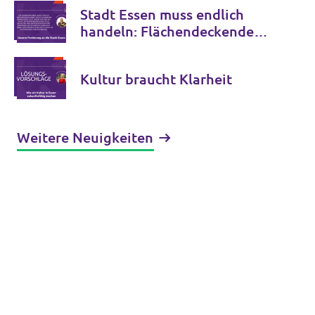
Stadt Essen muss endlich
handeln: Flächendeckende
Aufklärungskampagne zur
richtigen Nutzung des
Kultur braucht Klarheit
Rettungsdienstes ist
überfällig
Weitere Neuigkeiten