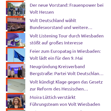
Landesregierung haltlos ist
Der neue Vorstand: Frauenpower bei
Volt Hessen
Volt Deutschland wählt
Bundesvorstand und weitere
Schlüsselämter für die kommenden
Volt Listening Tour durch Wiesbaden
Jahre
stößt auf großes Interesse
Feier zum Europatag in Wiesbaden:
Volt lädt ein für den 9. Mai
Neugründung Kreisverband
Bergstraße: Partei Volt Deutschland
setzt auf europäische
Volt kündigt Klage gegen das Gesetz
Zusammenarbeit und innovative
zur Reform des Hessischen
Lösungen für die Region
Kommunalrechts an
Moira Lüttich verstärkt
Führungsteam von Volt Wiesbaden