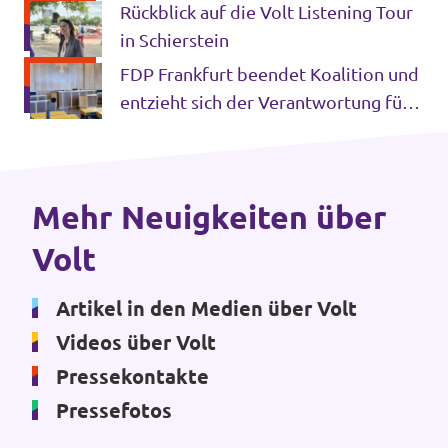
gegen Grenzkontrollen in Europa ein
Rückblick auf die Volt Listening Tour
Volt Deutschland Merchandise Shop
Unsere Events
in Schierstein
FDP Frankfurt beendet Koalition und
entzieht sich der Verantwortung für
die Stadt Frankfurt
Kommunalwahl 2026
Mache bei uns mit!
Mehr Neuigkeiten über
Volt
Deine Spende für Volt!
Leichte Sprache
Artikel in den Medien über Volt
Videos über Volt
Jobs bei Volt Hessen
Pressekontakte
Pressefotos