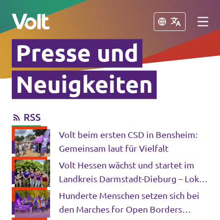
Schließen
Schließen
Presse und
Volt in Hessen
Neuigkeiten
Lokale hessische Teams
RSS
Programm
Hessische Volt-Termine
Volt beim ersten CSD in Bensheim:
Über Volt
Gemeinsam laut für Vielfalt
Volt in Deutschland
Volt Hessen wächst und startet im
Menschen
Landkreis Darmstadt-Dieburg – Lokal.
Website Volt Deutschland
Engagiert. Europäisch!
Hunderte Menschen setzen sich bei
Volt in deinem Bundesland
den Marches for Open Borders
Neuigkeiten