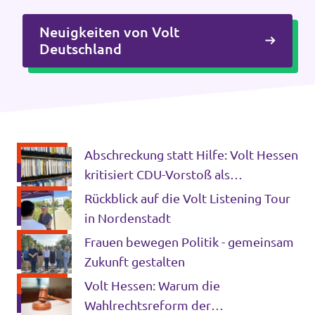
Volt vor Ort in Hessen
Neuigkeiten von Volt
Deutschland
Transparenz
Datenschutz
Abschreckung statt Hilfe: Volt Hessen
Impressum
kritisiert CDU-Vorstoß als
Kontakt
gefährlichen Rückschritt
Rückblick auf die Volt Listening Tour
in Nordenstadt
Frauen bewegen Politik - gemeinsam
Zukunft gestalten
Volt Hessen: Warum die
Wahlrechtsreform der