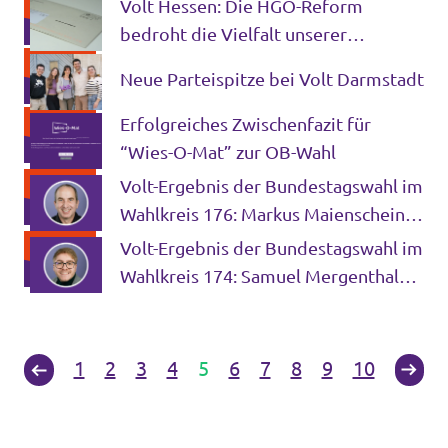
Volt Hessen: Die HGO-Reform
bedroht die Vielfalt unserer
Demokratie!
Neue Parteispitze bei Volt Darmstadt
Erfolgreiches Zwischenfazit für
“Wies-O-Mat” zur OB-Wahl
Volt-Ergebnis der Bundestagswahl im
Wahlkreis 176: Markus Maienschein
freut sich über 2.575 Stimmen
Volt-Ergebnis der Bundestagswahl im
Wahlkreis 174: Samuel Mergenthal
freut sich über 1.722 Stimmen
1
2
3
4
5
6
7
8
9
10