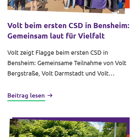
Volt beim ersten CSD in Bensheim:
Gemeinsam laut für Vielfalt
Volt zeigt Flagge beim ersten CSD in
Bensheim: Gemeinsame Teilnahme von Volt
Bergstraße, Volt Darmstadt und Volt
Darmstadt-Dieburg. Klares Statement für
Vielfalt und Gleichstellung im ländlichen...
Beitrag lesen