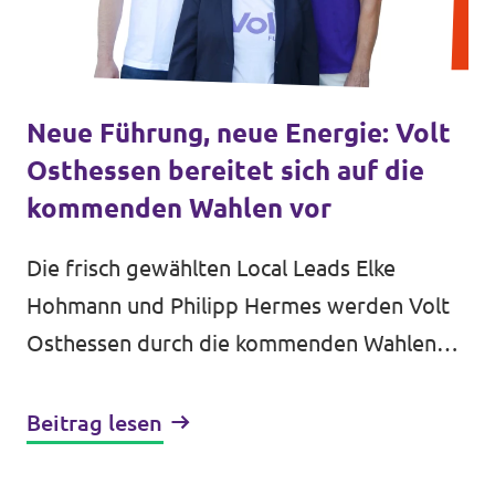
Neue Führung, neue Energie: Volt
Osthessen bereitet sich auf die
kommenden Wahlen vor
Die frisch gewählten Local Leads Elke
Hohmann und Philipp Hermes werden Volt
Osthessen durch die kommenden Wahlen
führen. Das Führungsduo will die Energie
aus der Europawahl mitnehmen und viele...
Beitrag lesen