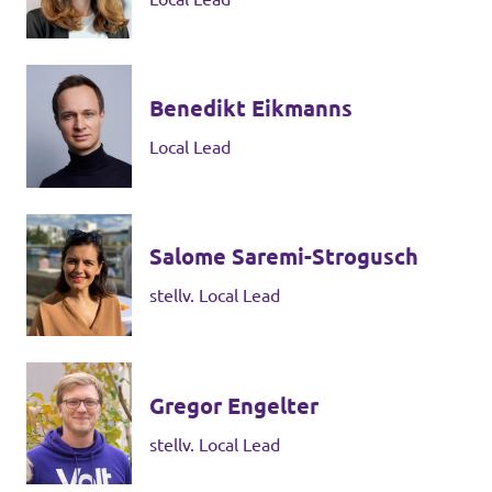
Volt Deutschland Merchandise Shop
Unsere Events
Benedikt Eikmanns
Local Lead
Kommunalwahl 2026
Mache bei uns mit!
Salome Saremi-Strogusch
Deine Spende für Volt!
stellv. Local Lead
Leichte Sprache
Jobs bei Volt Hessen
Gregor Engelter
stellv. Local Lead