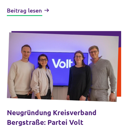
hinaus. Mit neuen Ideen und echter
Beitrag lesen
Teamarbeit...
Neugründung Kreisverband
Bergstraße: Partei Volt