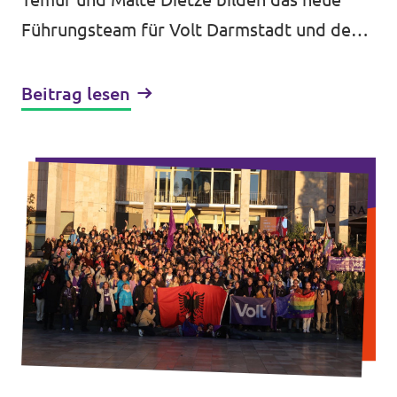
Führungsteam für Volt Darmstadt und den
Landkreis. Neuaufstellung für die nächste
große Etappe - die Kommunalwahl in...
Beitrag lesen