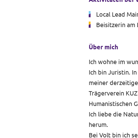
Volt vor Ort in Hessen
Local Lead Mai
Beisitzerin am
Transparenz
Über mich
Datenschutz
Ich wohne im wun
Impressum
Ich bin Juristin. 
meiner derzeitige
Kontakt
Trägerverein KUZ 
Humanistischen G
Ich liebe die Nat
herum.
Bei Volt bin ich 