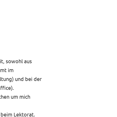
it, sowohl aus
amt im
ltung) und bei der
fice).
schen um mich
 beim Lektorat.