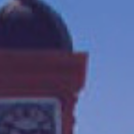
Volt Deutschland Merchandise Shop
Unsere Events
Kommunalwahl 2026
Mache bei uns mit!
Deine Spende für Volt!
Leichte Sprache
Jobs bei Volt Hessen