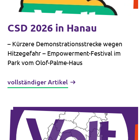
CSD 2026 in Hanau
Volt in ganz Europa
– Kürzere Demonstrationsstrecke wegen
Volt ist in über 30 Ländern in Europa vertreten.
Hitzegefahr – Empowerment-Festival im
Hier findest du Links zu den Websites von Volt
Park vom Olof-Palme-Haus
in anderen Ländern.
vollständiger Artikel
Volt Europa
Alle Volt Websites