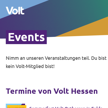
Events
Volt in Hessen
Lokale hessische Teams
Nimm an unseren Veranstaltungen teil. Du bist
Programm
Hessische Volt-Termine
kein Volt-Mitglied bist!
Über Volt
Volt in Deutschland
Menschen
Termine von Volt Hessen
Website Volt Deutschland
Volt in deinem Bundesland
Neuigkeiten