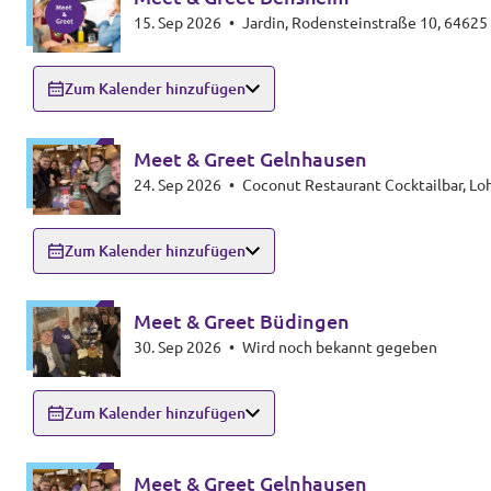
15. Sep 2026
•
Jardin, Rodensteinstraße 10, 6462
Volt vor Ort in Hessen
Zum Kalender hinzufügen
Meet & Greet Gelnhausen
Transparenz
24. Sep 2026
•
Coconut Restaurant Cocktailbar, L
Datenschutz
Zum Kalender hinzufügen
Impressum
Kontakt
Meet & Greet Büdingen
30. Sep 2026
•
Wird noch bekannt gegeben
Zum Kalender hinzufügen
Meet & Greet Gelnhausen