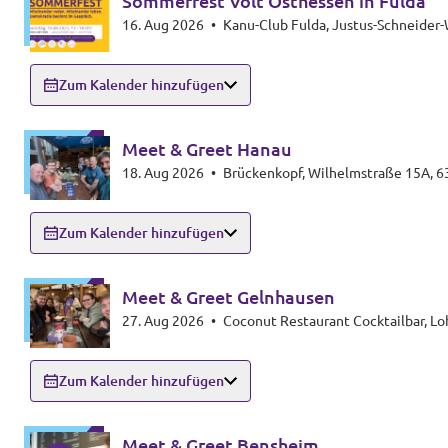
Sommerfest Volt Osthessen in Fulda
Volt Deutschland Merchandise Shop
16. Aug 2026
•
Kanu-Club Fulda, Justus-Schneider
Unsere Events
Zum Kalender hinzufügen
Kommunalwahl 2026
Meet & Greet Hanau
18. Aug 2026
•
Brückenkopf, Wilhelmstraße 15A, 
Mache bei uns mit!
Zum Kalender hinzufügen
Deine Spende für Volt!
Meet & Greet Gelnhausen
Leichte Sprache
27. Aug 2026
•
Coconut Restaurant Cocktailbar, 
Jobs bei Volt Hessen
Zum Kalender hinzufügen
Meet & Greet Bensheim