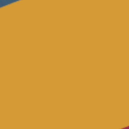
Volt Deutschland Merchandise Shop
Unsere Events
Kommunalwahl 2026
Mache bei uns mit!
Deine Spende für Volt!
Leichte Sprache
Jobs bei Volt Hessen