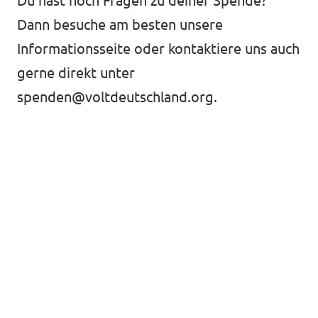
Du hast noch Fragen zu deiner Spende?
Volt ist in über 30 Ländern in Europa vertreten.
Hier findest du Links zu den Websites von Volt
Dann besuche am besten unsere
in anderen Ländern.
Informationsseite
oder kontaktiere uns auch
gerne direkt unter
Volt Europa
spenden@voltdeutschland.org
.
Alle Volt Websites
Newsletter