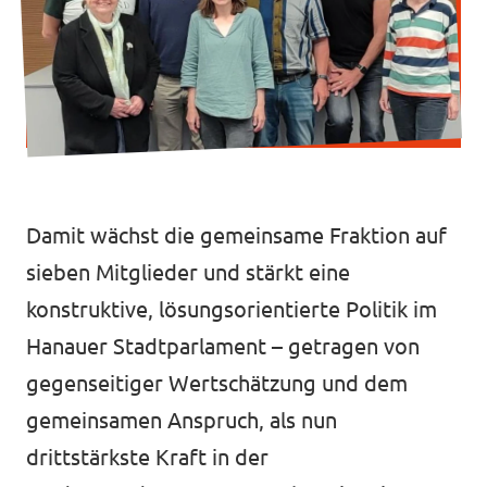
Volt vor Ort in Hessen
Transparenz
Datenschutz
Damit wächst die gemeinsame Fraktion auf
Impressum
sieben Mitglieder und stärkt eine
Kontakt
konstruktive, lösungsorientierte Politik im
Hanauer Stadtparlament – getragen von
gegenseitiger Wertschätzung und dem
gemeinsamen Anspruch, als nun
drittstärkste Kraft in der