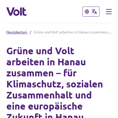
Schließen
Schließen
Neuigkeiten
/
Grüne und Volt arbeiten in Hanau zusammen – für Klimaschutz, sozialen Zusammenhalt und eine europäische Zukunft in Hanau
Volt in Hessen
Grüne und Volt
Lokale hessische Teams
arbeiten in Hanau
Programm
Hessische Volt-Termine
zusammen – für
Über Volt
Klimaschutz, sozialen
Volt in Deutschland
Menschen
Zusammenhalt und
Website Volt Deutschland
eine europäische
Volt in deinem Bundesland
Neuigkeiten
Zukunft in Hanau