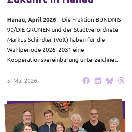
Volt Deutschland Merchandise Shop
Unsere Events
Hanau, April 2026
– Die Fraktion BÜNDNIS
90/DIE GRÜNEN und der Stadtverordnete
Markus Schindler (Volt) haben für die
Kommunalwahl 2026
Wahlperiode 2026–2031 eine
Mache bei uns mit!
Kooperationsvereinbarung unterzeichnet.
Deine Spende für Volt!
5. Mai 2026
Leichte Sprache
Jobs bei Volt Hessen